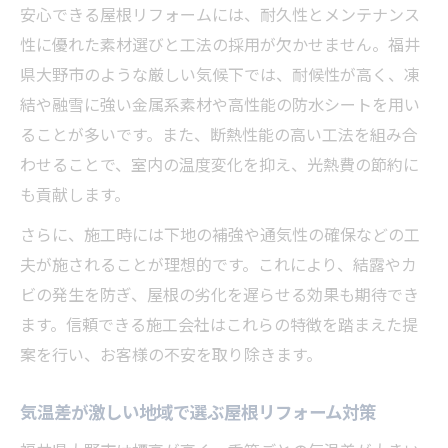
屋根リフォームに適した時期の見極め方法
安心できる屋根リフォームには、耐久性とメンテナンス
屋根材ごとのリフォームタイミングを徹底
性に優れた素材選びと工法の採用が欠かせません。福井
解説
県大野市のような厳しい気候下では、耐候性が高く、凍
劣化症状から判断する屋根リフォームのタ
結や融雪に強い金属系素材や高性能の防水シートを用い
イミング
ることが多いです。また、断熱性能の高い工法を組み合
わせることで、室内の温度変化を抑え、光熱費の節約に
先送りで損しないための屋根リフォーム判
も貢献します。
断基準
築年数と現状を踏まえた屋根リフォームの
さらに、施工時には下地の補強や通気性の確保などの工
目安
夫が施されることが理想的です。これにより、結露やカ
ビの発生を防ぎ、屋根の劣化を遅らせる効果も期待でき
大野市で信頼できる屋根リフォームの極意
ます。信頼できる施工会社はこれらの特徴を踏まえた提
地元で信頼できる屋根リフォーム会社の選
案を行い、お客様の不安を取り除きます。
び方
施工実績や評価で選ぶ屋根リフォームの極
気温差が激しい地域で選ぶ屋根リフォーム対策
意