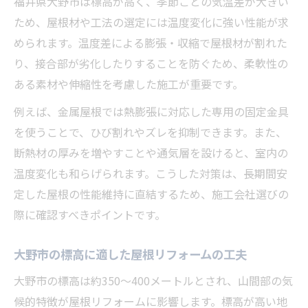
福井県大野市は標高が高く、季節ごとの気温差が大きい
屋根リフォームで失敗しない業者比較のコ
ため、屋根材や工法の選定には温度変化に強い性能が求
ツ
められます。温度差による膨張・収縮で屋根材が割れた
アフターサポート充実の屋根リフォーム選
り、接合部が劣化したりすることを防ぐため、柔軟性の
定術
ある素材や伸縮性を考慮した施工が重要です。
屋根リフォームの評価で重視すべき信頼ポ
例えば、金属屋根では熱膨張に対応した専用の固定金具
イント
を使うことで、ひび割れやズレを抑制できます。また、
断熱材の厚みを増やすことや通気層を設けると、室内の
温度変化も和らげられます。こうした対策は、長期間安
定した屋根の性能維持に直結するため、施工会社選びの
際に確認すべきポイントです。
大野市の標高に適した屋根リフォームの工夫
大野市の標高は約350～400メートルとされ、山間部の気
候的特徴が屋根リフォームに影響します。標高が高い地