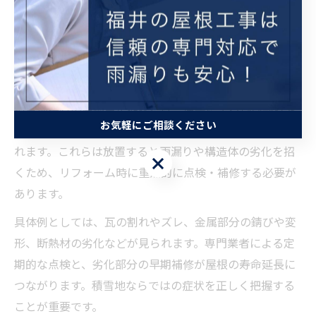
施工も重視されます。これにより、雪による損傷や凍結
被害を抑え、快適な住環境を維持できます。
積雪地の屋根リフォームで抑えるべき劣化症状
積雪地特有の屋根劣化症状には、凍害によるひび割れや
お気軽にご相談ください
雪の重みでの変形、さらには雪止め部分の腐食が挙げら
れます。これらは放置すると雨漏りや構造体の劣化を招
お気軽にご相談ください
くため、リフォーム時に重点的に点検・補修する必要が
あります。
具体例としては、瓦の割れやズレ、金属部分の錆びや変
形、断熱材の劣化などが見られます。専門業者による定
期的な点検と、劣化部分の早期補修が屋根の寿命延長に
つながります。積雪地ならではの症状を正しく把握する
ことが重要です。