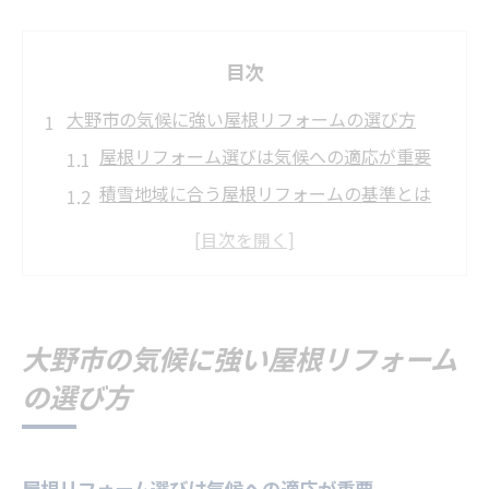
目次
大野市の気候に強い屋根リフォームの選び方
屋根リフォーム選びは気候への適応が重要
積雪地域に合う屋根リフォームの基準とは
屋根リフォームで安心できる素材や工法の
特徴
気温差が激しい地域で選ぶ屋根リフォーム
対策
大野市の気候に強い屋根リフォーム
大野市の標高に適した屋根リフォームの工
の選び方
夫
屋根リフォーム評価で知る地元の安心施工
信頼できる屋根リフォーム評価の見極め方
屋根リフォーム選びは気候への適応が重要