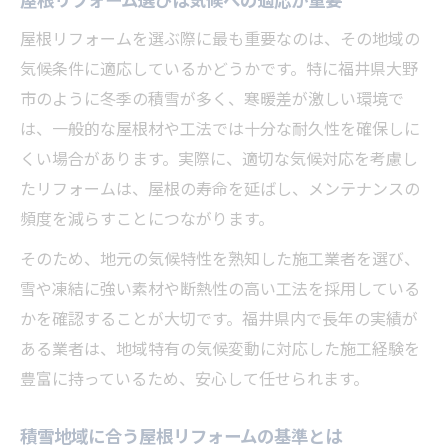
口コミでわかる屋根リフォーム施工の安心
屋根リフォームを選ぶ際に最も重要なのは、その地域の
感
気候条件に適応しているかどうかです。特に福井県大野
地元業者の屋根リフォーム評価ポイント解
市のように冬季の積雪が多く、寒暖差が激しい環境で
説
は、一般的な屋根材や工法では十分な耐久性を確保しに
屋根リフォームの評価と施工実績の関係性
くい場合があります。実際に、適切な気候対応を考慮し
アフター対応が安心の屋根リフォーム評価
たリフォームは、屋根の寿命を延ばし、メンテナンスの
頻度を減らすことにつながります。
標高と積雪が左右するリフォーム注意点
標高が高い地域で必要な屋根リフォーム対
そのため、地元の気候特性を熟知した施工業者を選び、
策
雪や凍結に強い素材や断熱性の高い工法を採用している
積雪量による屋根リフォームの注意点と対
かを確認することが大切です。福井県内で長年の実績が
処法
ある業者は、地域特有の気候変動に対応した施工経験を
豊富に持っているため、安心して任せられます。
屋根リフォームは標高や雪害を考慮して選
ぶ
積雪地域に合う屋根リフォームの基準とは
積雪地の屋根リフォームで抑えるべき劣化