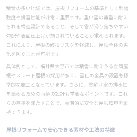
積雪の多い地域では、屋根リフォームの基準として耐雪
症状
強度や排雪性能が非常に重要です。重い雪の荷重に耐え
屋根リフォーム時の雪対策と耐久性のポイ
られる構造設計であること、そして雪が滑り落ちやすい
ント
勾配や表面仕上げが施されていることが求められます。
屋根リフォーム費用の相場と判断ポイント
これにより、屋根の破損リスクを軽減し、屋根全体の劣
屋根リフォーム費用相場の基本的な考え方
化を防ぐことが可能です。
費用の内訳と屋根リフォームの見積りチェ
具体例として、福井県大野市では積雪に耐えうる金属屋
ック
根やスレート屋根の採用が多く、雪止め金具の設置も標
屋根リフォーム相場感を知り無駄な出費を
準的な施工となっています。さらに、雪解け水の排水性
防ぐ
を高めるための雨樋の設計も重要なポイントです。これ
工法別に見る屋根リフォーム費用の特徴
らの基準を満たすことで、長期的に安全な屋根環境を維
屋根リフォーム費用判断で重視すべきポイ
持できます。
ント
失敗しない屋根工事のタイミングと見極め方
屋根リフォームで安心できる素材や工法の特徴