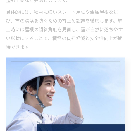
整も重要な対処法となります。
具体的には、積雪に強いスレート屋根や金属屋根を選
び、雪の滑落を防ぐための雪止め設置を徹底します。施
工時には屋根の傾斜角度を見直し、雪が自然に落ちやす
い形状にすることで、積雪の負担軽減と安全性向上が期
待できます。
屋根リフォームは標高や雪害を考慮して選ぶ
標高が高く積雪も多い大野市の環境では、屋根リフォー
ムの材料選びや施工方法に雪害対策が不可欠です。評価
の高い施工業者は、地域特性を理解した上で適切な屋根
材や補強工事を提案し、長期的な耐久性を確保していま
す。
例えば、雪害に強いガルバリウム鋼板や耐久性のある陶
器瓦を選ぶケースが多く、加えて断熱性能の高い屋根裏