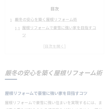
目次
厳冬の安心を築く屋根リフォーム術
屋根リフォームで豪雪に強い家を目指すコ
ツ
傾斜調整が生む冬の安心な住環境づくり
積雪地で活きる屋根リフォームの実践例と
は
屋根の傾斜変更が安全性に及ぼす影響を解
厳冬の安心を築く屋根リフォーム術
説
屋根リフォームで雨漏りと瓦ずれを防ぐ方
法
屋根リフォームで豪雪に強い家を目指すコツ
積雪地の傾斜調整で守る快適な住まい
屋根リフォームで豪雪に強い住まいを実現するには、ま
屋根リフォームで最適な傾斜角を導くポイ