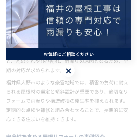
のリフォーム事例では、傾斜屋根への改修で雪下ろし作
業が容易になったとの声が多く聞かれます。
屋根リフォームで防ぐ積雪による損傷リスク
屋根リフォームによる傾斜調整は、積雪による屋根の損
傷リスクを大幅に軽減します。積雪が長期間屋根に残る
お気軽にご相談ください
と、瓦のずれやひび割れ、雨漏りの原因となるため、早
お気軽にご相談ください
期の対応が求められます。
福井県大野市のような豪雪地域では、積雪の負荷に耐え
られる屋根材の選定と傾斜設計が重要であり、適切なリ
フォームで雨漏りや構造破損の発生率を抑えられます。
定期的な点検や補修と組み合わせることで、長期的に安
心できる住まいを維持できます。
安全性を高める屋根リフォームの事例紹介