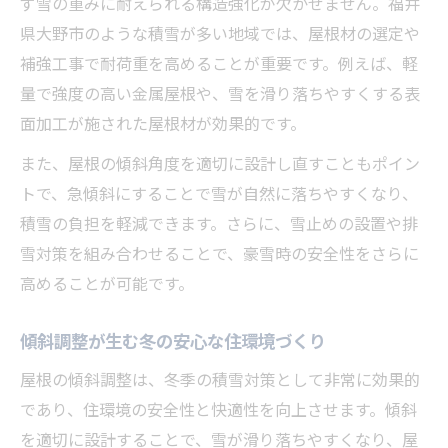
ず雪の重みに耐えられる構造強化が欠かせません。福井
ント
県大野市のような積雪が多い地域では、屋根材の選定や
積雪荷重対策に有効な屋根リフォームとは
補強工事で耐荷重を高めることが重要です。例えば、軽
快適な室内環境を保つ屋根リフォーム手法
量で強度の高い金属屋根や、雪を滑り落ちやすくする表
傾斜調整による雨水排水性能の向上策
面加工が施された屋根材が効果的です。
地元の雪事情に合う屋根リフォームの工夫
また、屋根の傾斜角度を適切に設計し直すこともポイン
傾斜屋根が叶える福井県大野市の安全対策
トで、急傾斜にすることで雪が自然に落ちやすくなり、
積雪の負担を軽減できます。さらに、雪止めの設置や排
屋根リフォームで傾斜屋根を選ぶ理由と効
雪対策を組み合わせることで、豪雪時の安全性をさらに
果
高めることが可能です。
積雪対策に強い屋根リフォームのポイント
解説
傾斜調整が生む冬の安心な住環境づくり
傾斜のある屋根が雪下ろしを楽にするメリ
屋根の傾斜調整は、冬季の積雪対策として非常に効果的
ット
であり、住環境の安全性と快適性を向上させます。傾斜
屋根リフォームで防ぐ積雪による損傷リス
を適切に設計することで、雪が滑り落ちやすくなり、屋
ク