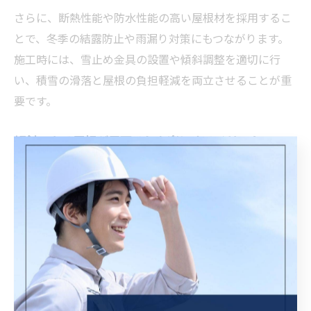
さらに、断熱性能や防水性能の高い屋根材を採用するこ
とで、冬季の結露防止や雨漏り対策にもつながります。
施工時には、雪止め金具の設置や傾斜調整を適切に行
い、積雪の滑落と屋根の負担軽減を両立させることが重
要です。
傾斜のある屋根が雪下ろしを楽にするメリット
傾斜のある屋根は雪下ろし作業を格段に楽にするメリッ
トがあります。傾斜が急であればあるほど、雪が自然に
滑り落ちやすく、積雪が屋根に長時間滞留しにくいため
です。
福井県大野市の豪雪条件では、屋根の傾斜調整により雪
下ろしの頻度や危険度を減らせるため、住まいの安全だ
けでなく住民の負担軽減にもつながります。実際に地元