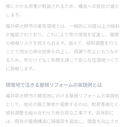
根にかかる荷重が軽減されるため、構造への負担が減少
安全性を高める屋根リフォームの事例紹介
します。
雪に強い家づくりには屋根リフォームを選択
福井県大野市の豪雪環境では、一般的に30度以上の傾斜
雪害に耐える屋根リフォームの基礎知識
が推奨されており、これにより雪の滑落を促進し、屋根
傾斜調整による雪下ろしの省力化実例
の損傷リスクを抑えられます。加えて、傾斜調整を行う
屋根リフォームで積雪被害を未然に防ぐ方
ことで雨水の排水効率も向上し、雨漏り防止にもつなが
法
るため、冬だけでなく年間を通じて安心な住環境づくり
屋根の傾斜選びで変わる家の安全性
に貢献します。
長期間安心できる屋根リフォームの条件
積雪地で活きる屋根リフォームの実践例とは
屋根リフォームを検討する理由と豪雪対応の極
意
福井県大野市の積雪地における屋根リフォームの実践例
屋根リフォーム検討時の積雪対策ポイント
として、地元の施工業者が提案するのは、耐荷重強化と
傾斜調整を組み合わせた総合的な工事です。具体的に
傾斜屋根が持つ豪雪への耐久性の秘密
は、既存の屋根構造に補強梁を追加し、強度を向上させ
屋根リフォームで安心安全な住まいを守る