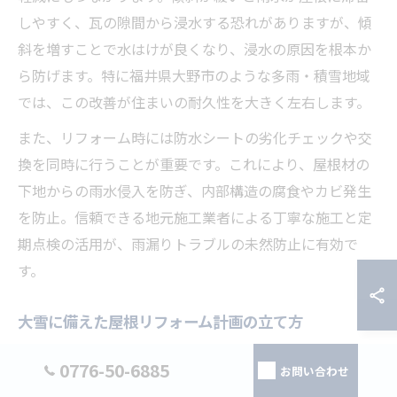
しやすく、瓦の隙間から浸水する恐れがありますが、傾
斜を増すことで水はけが良くなり、浸水の原因を根本か
ら防げます。特に福井県大野市のような多雨・積雪地域
では、この改善が住まいの耐久性を大きく左右します。
また、リフォーム時には防水シートの劣化チェックや交
換を同時に行うことが重要です。これにより、屋根材の
下地からの雨水侵入を防ぎ、内部構造の腐食やカビ発生
を防止。信頼できる地元施工業者による丁寧な施工と定
期点検の活用が、雨漏りトラブルの未然防止に有効で
す。
大雪に備えた屋根リフォーム計画の立て方
福井県大野市の豪雪に備える屋根リフォーム計画では、
0776-50-6885
お問い合わせ
まず地域の積雪量や気象条件を踏まえた屋根勾配の設定