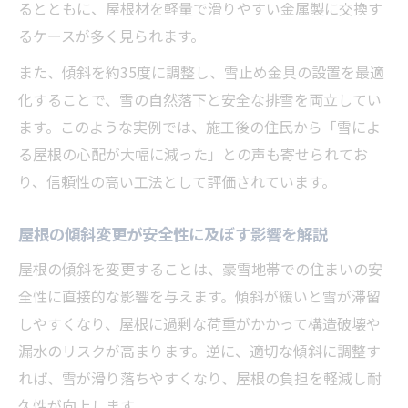
るとともに、屋根材を軽量で滑りやすい金属製に交換す
積雪荷重に強い屋根リフォームの選び方
るケースが多く見られます。
屋根の傾斜変更がもたらす暮らしの変化
また、傾斜を約35度に調整し、雪止め金具の設置を最適
屋根の傾斜変更で積雪リスクを最小化する方法
化することで、雪の自然落下と安全な排雪を両立してい
屋根リフォームによる傾斜変更のメリット
ます。このような実例では、施工後の住民から「雪によ
積雪リスクを下げる屋根リフォーム実例
る屋根の心配が大幅に減った」との声も寄せられてお
傾斜調整が雪の重みを分散する仕組み
り、信頼性の高い工法として評価されています。
屋根リフォームで雨漏りリスクも軽減しよ
う
屋根の傾斜変更が安全性に及ぼす影響を解説
大雪に備えた屋根リフォーム計画の立て方
屋根の傾斜を変更することは、豪雪地帯での住まいの安
全性に直接的な影響を与えます。傾斜が緩いと雪が滞留
しやすくなり、屋根に過剰な荷重がかかって構造破壊や
漏水のリスクが高まります。逆に、適切な傾斜に調整す
れば、雪が滑り落ちやすくなり、屋根の負担を軽減し耐
久性が向上します。